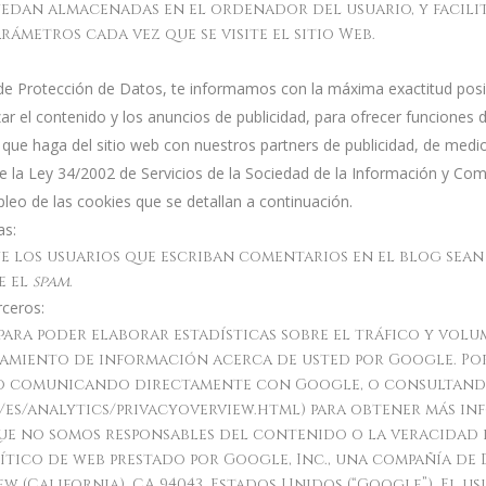
quedan almacenadas en el ordenador del usuario, y facili
rámetros cada vez que se visite el sitio Web.
a de Protección de Datos, te informamos con la máxima exactitud posi
 el contenido y los anuncios de publicidad, para ofrecer funciones de
e haga del sitio web con nuestros partners de publicidad, de medios
 de la Ley 34/2002 de Servicios de la Sociedad de la Información y Co
leo de las cookies que se detallan a continuación.
as:
ue los usuarios que escriban comentarios en el blog sea
e el
spam
.
rceros:
para poder elaborar estadísticas sobre el tráfico y volume
tamiento de información acerca de usted por Google. Por
o comunicando directamente con Google, o consultando
/es/analytics/privacyoverview.html) para obtener más in
e no somos responsables del contenido o la veracidad de
ítico de web prestado por Google, Inc., una compañía de 
w (California), CA 94043, Estados Unidos (“Google”). El u