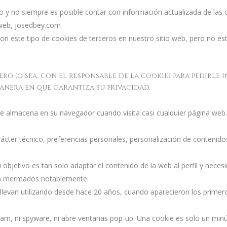
o y no siempre es posible contar con información actualizada de las 
o web, josedbey.com
on este tipo de cookies de terceros en nuestro sitio web, pero no es
o (o sea, con el responsable de la cookie) para pedirle 
 manera en que garantiza su privacidad.
e almacena en su navegador cuando visita casi cualquier página web.
ter técnico, preferencias personales, personalización de contenidos,
u objetivo es tan solo adaptar el contenido de la web al perfil y nece
rían mermados notablemente.
llevan utilizando desde hace 20 años, cuando aparecieron los primer
spam, ni spyware, ni abre ventanas pop-up. Una cookie es solo un minú