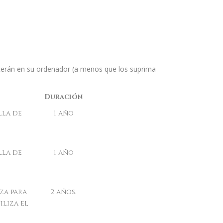
ecerán en su ordenador (a menos que los suprima
Duración
lla de
1 año
lla de
1 año
za para
2 años.
liza el