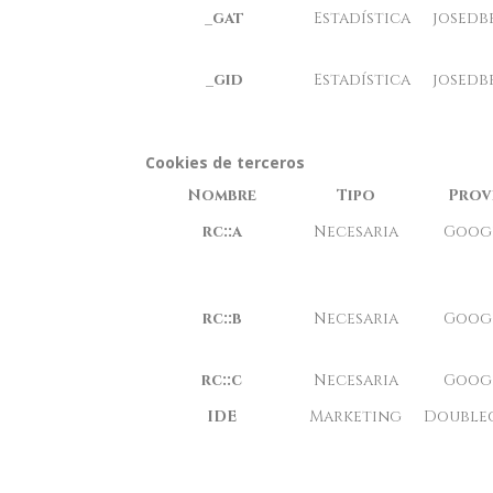
_gat
Estadística
josedb
_gid
Estadística
josedb
Cookies de terceros
Nombre
Tipo
Prov
rc::a
Necesaria
Goog
rc::b
Necesaria
Goog
rc::c
Necesaria
Goog
IDE
Marketing
Doublec