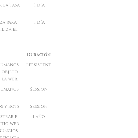
 la tasa
1 día
za para
1 día
liza el
Duración
 humanos
Persistent
l objeto
 la web.
 humanos
Session
s y bots
Session
strar e
1 año
itio web
anuncios
eficacia